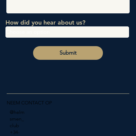
How did you hear about us?
Submit
NEEM CONTACT OP
@helm
smen_
club
+34-