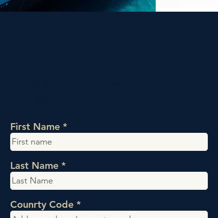
BEL ONS OP
+34 919
015 780
First Name
Last Name
Counrty Code