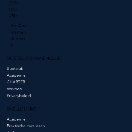
919-
015-
780
Info@he
lmsmen
club.co
m
DE STUURMANNENCLUB
Bootclub
Academie
CHARTER
Verkoop
Privacybeleid
SNELLE LINKS
Academie
Praktische cursussen