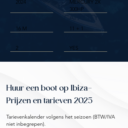
2024
MERCURY 2X
300HP
LENGTH
CAPACITY
16 M
11 + 1
CABINS
WC
2
YES
Huur een boot op Ibiza-
Prijzen en tarieven 2025
Tarievenkalender volgens het seizoen (BTW/IVA
niet inbegrepen).