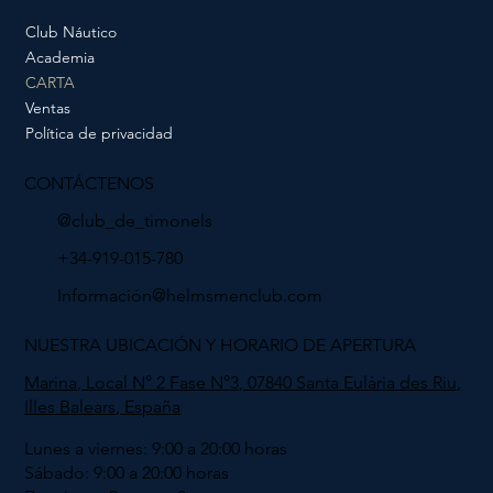
Club Náutico
Academia
CARTA
Ventas
Política de privacidad
CONTÁCTENOS
@club_de_timonels
+34-919-015-780
Información@helmsmenclub.com
NUESTRA UBICACIÓN Y HORARIO DE APERTURA
Marina, Local N° 2 Fase N°3, 07840 Santa Eulària des Riu,
Illes Balears, España
Lunes a viernes: 9:00 a 20:00 horas
Sábado: 9:00 a 20:00 horas