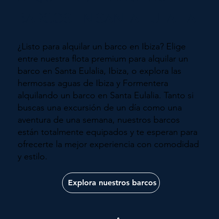
BARCOS EN SANTA EULALIA
¿Listo para alquilar un barco en Ibiza? Elige
entre nuestra flota premium para alquilar un
barco en Santa Eulalia, Ibiza, o explora las
hermosas aguas de Ibiza y Formentera
alquilando un barco en Santa Eulalia. Tanto si
buscas una excursión de un día como una
aventura de una semana, nuestros barcos
están totalmente equipados y te esperan para
ofrecerte la mejor experiencia con comodidad
y estilo.
Explora nuestros barcos