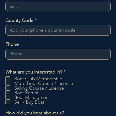
County Code
Phone
O
What are you interested in?
*
b
Boat Club Membership
l
Motorboat Course / License
i
Sailing Course / License
g
Boat Rental
a
Boat Managment
t
Sell / Buy Boat
o
r
How did you hear about us?
i