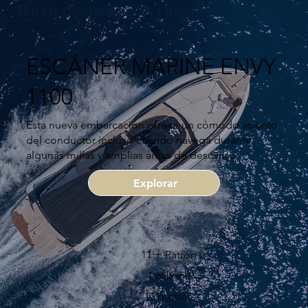
Barco destacado del mes
ESCÁNER MARINE ENVY
1100
Esta nueva embarcación ofrece un cómodo asiento
del conductor incluso cuando navega durante
algunas millas y amplias áreas de descanso.
Explorar
11 + Patrón
1 cabaña
11 metros