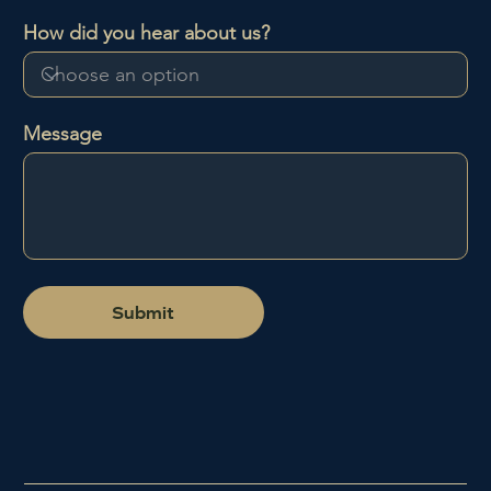
r
How did you hear about us?
i
o
Message
Submit