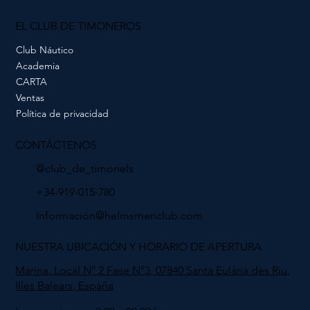
EL CLUB DE TIMONEROS
Club Náutico
Academia
CARTA
Ventas
Política de privacidad
CONTÁCTENOS
@club_de_timonels
+34-919-015-780
Información@helmsmenclub.com
NUESTRA UBICACIÓN Y HORARIO DE APERTURA
Marina, Local N° 2 Fase N°3, 07840 Santa Eulària des Riu,
Illes Balears, España