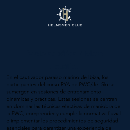
Moto acuática / Moto
acuática
En el cautivador paraíso marino de Ibiza, los
participantes del curso RYA de PWC/Jet Ski se
sumergen en sesiones de entrenamiento
dinámicas y prácticas. Estas sesiones se centran
en dominar las técnicas efectivas de maniobra de
la PWC, comprender y cumplir la normativa fluvial
e implementar los procedimientos de seguridad
esenciales para garantizar una experiencia de