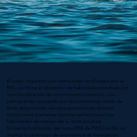
El curso, impartido por instructores certificados por la
RYA, combina el desarrollo de habilidades prácticas con
la profundización de conocimientos teóricos. Los
participantes navegarán por las pintorescas costas de
Ibiza, adquiriendo valiosa experiencia en diversas
condiciones marítimas mientras perfeccionan sus
habilidades de manejo de la moto acuática.
Si bien la finalización del curso RYA de PWC/Jet Ski no
implica la obtención de una licencia de navegación