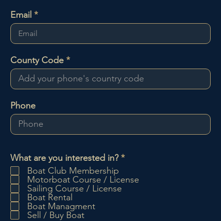
Email
County Code
Phone
O
What are you interested in?
*
b
Boat Club Membership
l
Motorboat Course / License
i
Sailing Course / License
g
Boat Rental
a
Boat Managment
t
Sell / Buy Boat
o