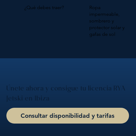
¿Qué debes traer?
Ropa
impermeable,
sombrero y
protector solar y
gafas de sol
Únete ahora y consigue tu licencia RYA
Jetski en Ibiza
Consultar disponibilidad y tarifas