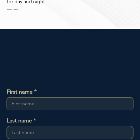
for day and night
Learn more
LLÁMENOS AL
+34
919 015 780
First name
Last name