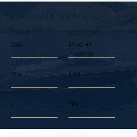
LAS ESPECIFICACIONES
YEAR
MOTOR
2024
2X 400HP
LENGTH
CAPACITY
15 m
8 + 1
CABINS
WC
1
YES