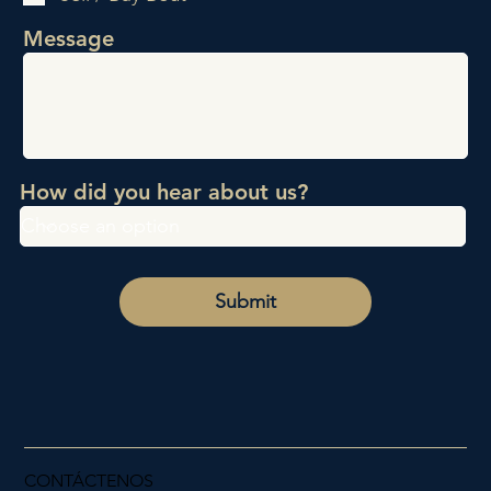
o
r
Message
i
o
How did you hear about us?
Submit
CONTÁCTENOS