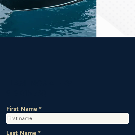
LLÁMENOS AL
+34
919 015 780
First Name
Last Name