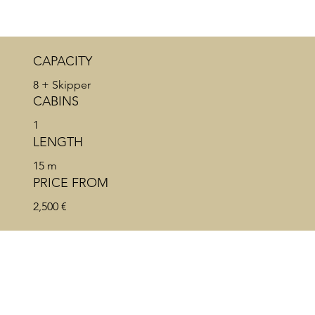
CAPACITY
8 + Skipper
CABINS
1
LENGTH
15 m
PRICE FROM
2,500 €