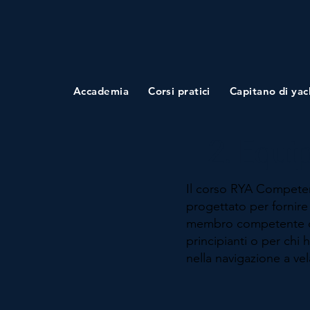
Accademia
Corsi pratici
Capitano di yac
2. Equi
Il corso RYA Competen
progettato per fornire
membro competente del
principianti o per chi
nella navigazione a vel