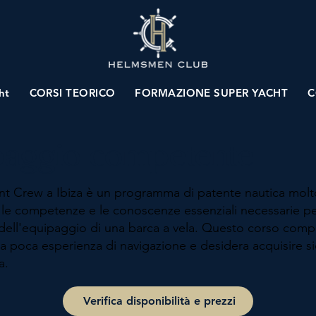
ht
CORSI TEORICO
FORMAZIONE SUPER YACHT
C
paggio competente
t Crew a Ibiza è un programma di patente nautica molt
 le competenze e le conoscenze essenziali necessarie pe
l'equipaggio di una barca a vela. Questo corso compl
 ha poca esperienza di navigazione e desidera acquisire 
a.
Verifica disponibilità e prezzi