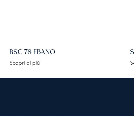
BSC 78 EBANO
Scopri di più
S
CHIAMACI AL
+34
919 015 780