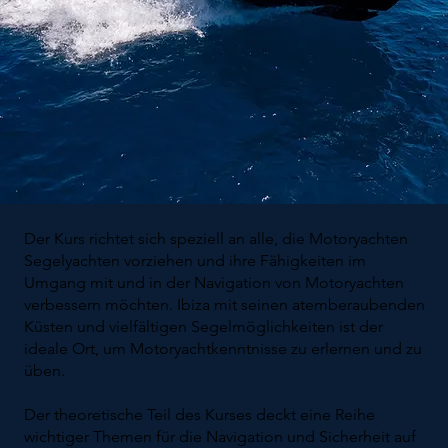
Der Kurs richtet sich speziell an alle, die Motoryachten
Segelyachten vorziehen und ihre Fähigkeiten im
Umgang mit und in der Navigation von Motoryachten
verbessern möchten. Ibiza mit seinen atemberaubenden
Küsten und vielfältigen Segelmöglichkeiten ist der
ideale Ort, um Motoryachtkenntnisse zu erlernen und zu
üben.
Der theoretische Teil des Kurses deckt eine Reihe
wichtiger Themen für die Navigation und Sicherheit auf