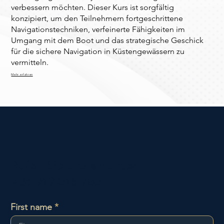
verbessern möchten. Dieser Kurs ist sorgfältig
konzipiert, um den Teilnehmern fortgeschrittene
Navigationstechniken, verfeinerte Fähigkeiten im
Umgang mit dem Boot und das strategische Geschick
für die sichere Navigation in Küstengewässern zu
vermitteln.
Mehr erfahren
Rufen Sie uns an unter
+34 919 015 780
First name