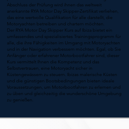
Abschluss der Prüfung wird ihnen das weltweit
anerkannte RYA Motor Day Skipper-Zertifikat verliehen,
das eine wertvolle Qualifikation für alle darstellt, die
Motoryachten betreiben und chartern möchten.
Der RYA Motor Day Skipper Kurs auf Ibiza bietet ein
umfassendes und spezialisiertes Trainingsprogramm für
alle, die ihre Fähigkeiten im Umgang mit Motoryachten
und in der Navigation verbessern möchten. Egal, ob Sie
Anfänger oder erfahrener Motorbootfahrer sind, dieser
Kurs vermittelt Ihnen die Kompetenz und das
Selbstvertrauen, eine Motoryacht sicher in
Küstengewässern zu steuern. Ibizas malerische Küsten
und die günstigen Bootsbedingungen bieten ideale
Voraussetzungen, um Motorbootfahren zu erlernen und
zu üben und gleichzeitig die wunderschöne Umgebung
zu genießen.