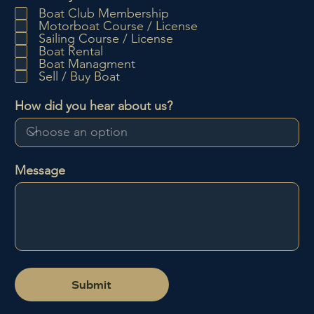
f
Boat Club Membership
l
Motorboat Course / License
i
Sailing Course / License
c
Boat Rental
h
Boat Managment
t
Sell / Buy Boat
f
e
How did you hear about us?
l
d
Message
Submit