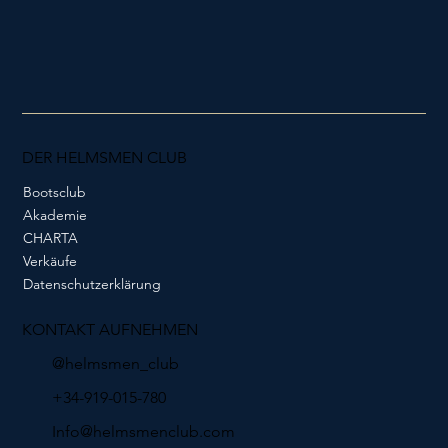
DER HELMSMEN CLUB
Bootsclub
Akademie
CHARTA
Verkäufe
Datenschutzerklärung
KONTAKT AUFNEHMEN
@helmsmen_club
+34-919-015-780
Info@helmsmenclub.com