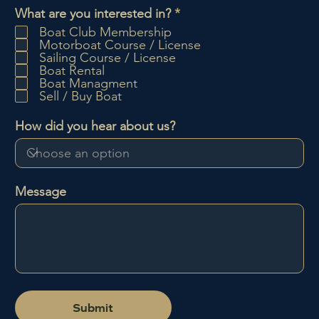
P
What are you interested in?
*
f
Boat Club Membership
l
Motorboat Course / License
i
Sailing Course / License
c
Boat Rental
h
Boat Managment
t
Sell / Buy Boat
f
e
How did you hear about us?
l
d
Message
Submit