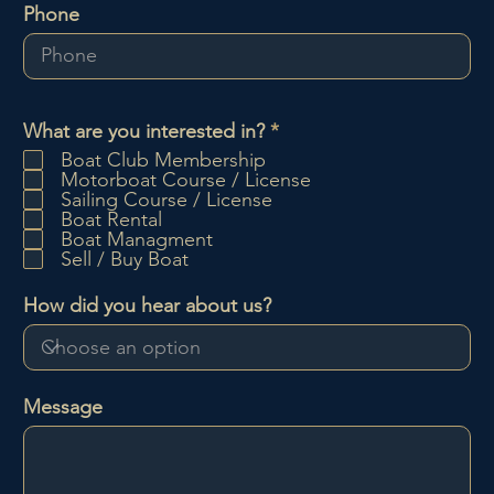
Phone
P
What are you interested in?
*
f
Boat Club Membership
l
Motorboat Course / License
i
Sailing Course / License
c
Boat Rental
h
Boat Managment
t
Sell / Buy Boat
f
e
How did you hear about us?
l
d
Message