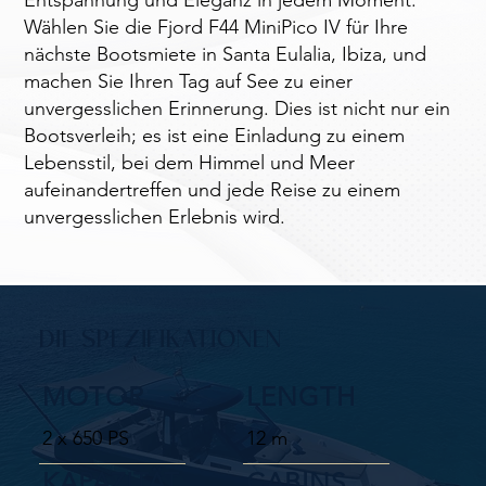
Entspannung und Eleganz in jedem Moment.
Wählen Sie die Fjord F44 MiniPico IV für Ihre
nächste Bootsmiete in Santa Eulalia, Ibiza, und
machen Sie Ihren Tag auf See zu einer
unvergesslichen Erinnerung. Dies ist nicht nur ein
Bootsverleih; es ist eine Einladung zu einem
Lebensstil, bei dem Himmel und Meer
aufeinandertreffen und jede Reise zu einem
unvergesslichen Erlebnis wird.
DIE SPEZIFIKATIONEN
MOTOR
LENGTH
2 x 650 PS
12 m
KAPAZITÄT
CABINS