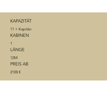
KAPAZITÄT
11 + Kapitän
KABINEN
1
LÄNGE
12M
PREIS AB
2100 €