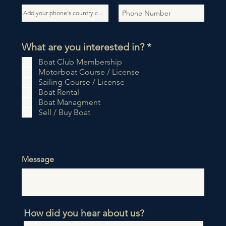
P
What are you interested in?
*
f
Boat Club Membership
l
Motorboat Course / License
i
Sailing Course / License
c
Boat Rental
h
Boat Managment
t
Sell / Buy Boat
f
e
l
d
Message
How did you hear about us?