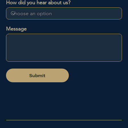
How did you hear about us?
l
d
Message
Submit