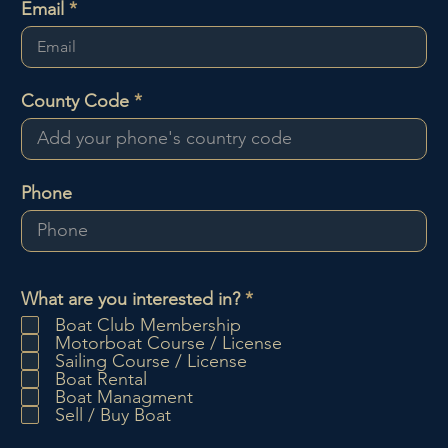
Email
County Code
Phone
P
What are you interested in?
*
f
Boat Club Membership
l
Motorboat Course / License
i
Sailing Course / License
c
Boat Rental
h
Boat Managment
t
Sell / Buy Boat
f
e