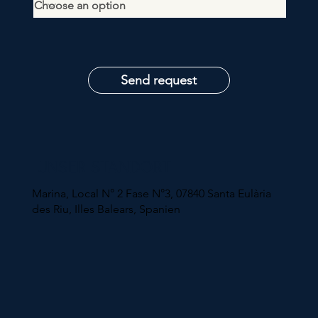
Send request
UNSER STANDORT
Marina, Local N° 2 Fase N°3, 07840 Santa Eulària
des Riu, Illes Balears, Spanien