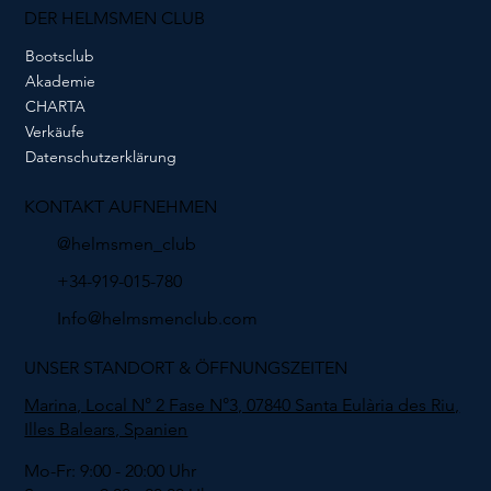
DER HELMSMEN CLUB
Bootsclub
Akademie
CHARTA
Verkäufe
Datenschutzerklärung
KONTAKT AUFNEHMEN
@helmsmen_club
+34-919-015-780
Info@helmsmenclub.com
UNSER STANDORT & ÖFFNUNGSZEITEN
Marina, Local N° 2 Fase N°3, 07840 Santa Eulària des Riu,
Illes Balears, Spanien
Mo-Fr: 9:00 - 20:00 Uhr