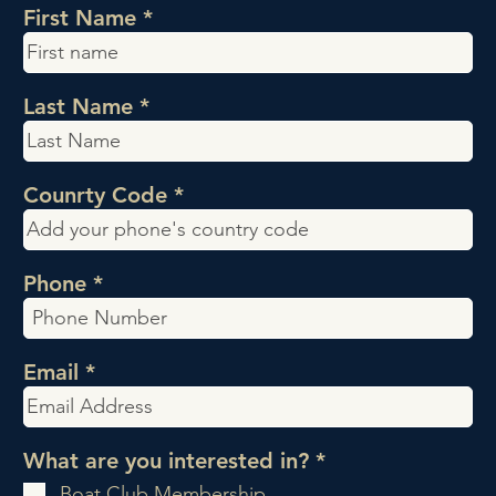
First Name
Last Name
Counrty Code
Phone
Email
P
What are you interested in?
*
f
Boat Club Membership