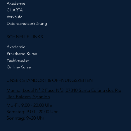
Akademie
CHARTA
Verkäufe
Datenschutzerklärung
SCHNELLE LINKS
Akademie
Praktische Kurse
Yachtmaster
Online-Kurse
UNSER STANDORT & ÖFFNUNGSZEITEN
Marina, Local N° 2 Fase N°3, 07840 Santa Eulària des Riu,
Illes Balears, Spanien
Mo-Fr: 9:00 - 20:00 Uhr
Samstag: 9.00 - 20.00 Uhr
Sonntag: 9–20 Uhr