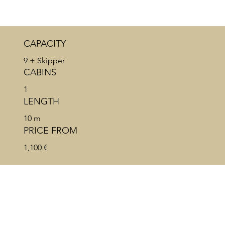
CAPACITY
9 + Skipper
CABINS
1
LENGTH
10 m
PRICE FROM
1,100 €