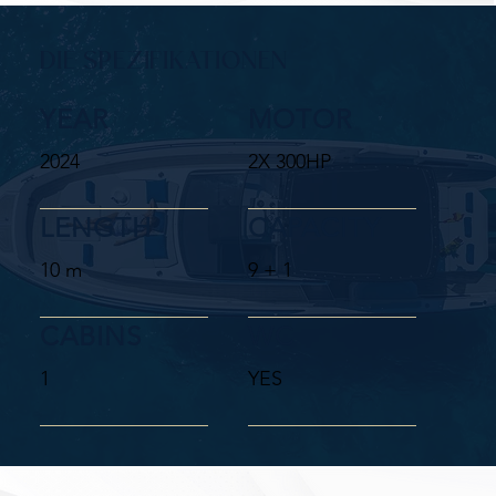
DIE SPEZIFIKATIONEN
YEAR
MOTOR
2024
2X 300HP
LENGTH
CAPACITY
10 m
9 + 1
CABINS
WC
1
YES