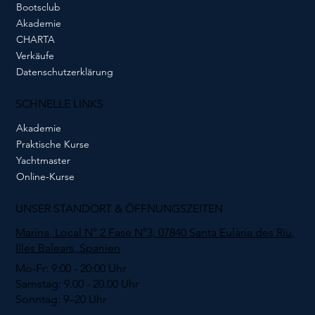
Bootsclub
Akademie
CHARTA
Verkäufe
Datenschutzerklärung
SCHNELLE LINKS
Akademie
Praktische Kurse
Yachtmaster
Online-Kurse
UNSER STANDORT & ÖFFNUNGSZEITEN
Marina, Local N° 2 Fase N°3, 07840 Santa Eulària des Riu,
Illes Balears, Spanien
Mo-Fr: 9:00 - 20:00 Uhr
Samstag: 9.00 - 20.00 Uhr
Sonntag: 9–20 Uhr