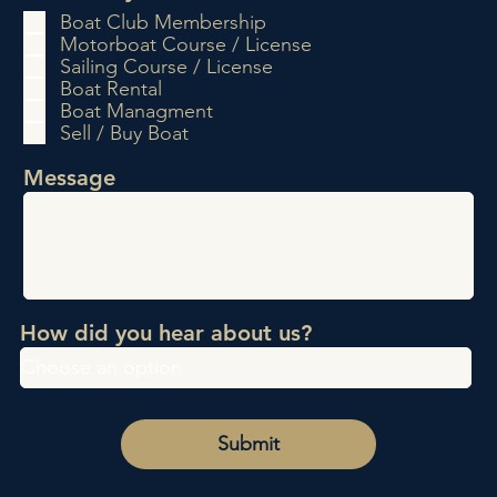
f
Boat Club Membership
l
Motorboat Course / License
i
Sailing Course / License
c
Boat Rental
h
Boat Managment
t
Sell / Buy Boat
f
e
Message
l
d
How did you hear about us?
Submit