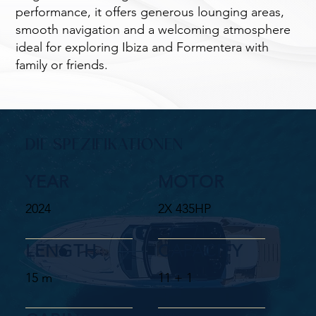
performance, it offers generous lounging areas,
smooth navigation and a welcoming atmosphere
ideal for exploring Ibiza and Formentera with
family or friends.
DIE SPEZIFIKATIONEN
YEAR
MOTOR
2024
2X 435HP
LENGTH
CAPACITY
15 m
11 + 1