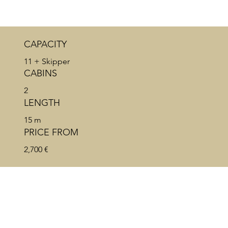
CAPACITY
11 + Skipper
CABINS
2
LENGTH
15 m
PRICE FROM
2,700 €