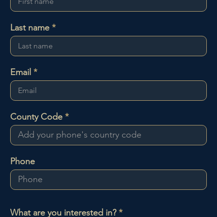
Last name
Email
County Code
Phone
O
What are you interested in?
*