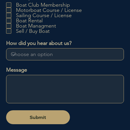
b
Boat Club Membership
b
Motorboat Course / License
l
Sailing Course / License
i
Boat Rental
g
Boat Managment
a
Sell / Buy Boat
t
o
How did you hear about us?
r
i
o
Message
Submit