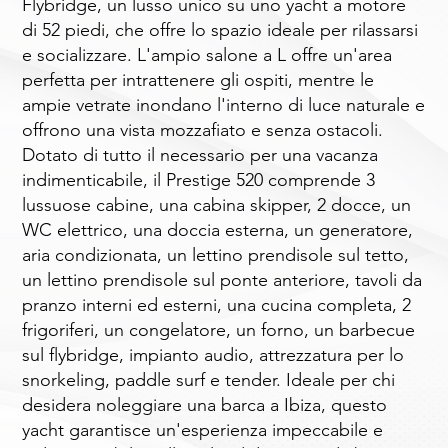
Flybridge, un lusso unico su uno yacht a motore
di 52 piedi, che offre lo spazio ideale per rilassarsi
e socializzare. L'ampio salone a L offre un'area
perfetta per intrattenere gli ospiti, mentre le
ampie vetrate inondano l'interno di luce naturale e
offrono una vista mozzafiato e senza ostacoli.
Dotato di tutto il necessario per una vacanza
indimenticabile, il Prestige 520 comprende 3
lussuose cabine, una cabina skipper, 2 docce, un
WC elettrico, una doccia esterna, un generatore,
aria condizionata, un lettino prendisole sul tetto,
un lettino prendisole sul ponte anteriore, tavoli da
pranzo interni ed esterni, una cucina completa, 2
frigoriferi, un congelatore, un forno, un barbecue
sul flybridge, impianto audio, attrezzatura per lo
snorkeling, paddle surf e tender. Ideale per chi
desidera noleggiare una barca a Ibiza, questo
yacht garantisce un'esperienza impeccabile e