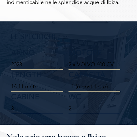
indimenticabile nelle splendide acque di Ibiza.
LE SPECIFICHE
ANNO
MOTORE
2023
2 x VOLVO 600 CV
LENGTH
CAPACITÀ
16,11 metri
11 (6 posti letto)
CABINE
WC
3
2