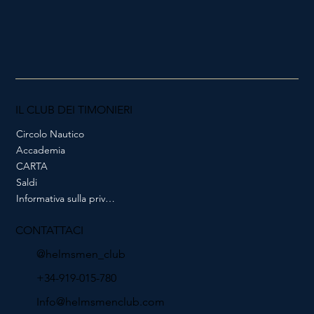
IL CLUB DEI TIMONIERI
Circolo Nautico
Accademia
CARTA
Saldi
Informativa sulla privacy
CONTATTACI
@helmsmen_club
+34-919-015-780
Info@helmsmenclub.com