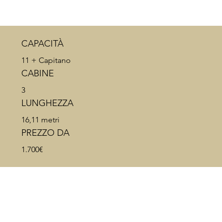
CAPACITÀ
11 + Capitano
CABINE
3
LUNGHEZZA
16,11 metri
PREZZO DA
1.700€