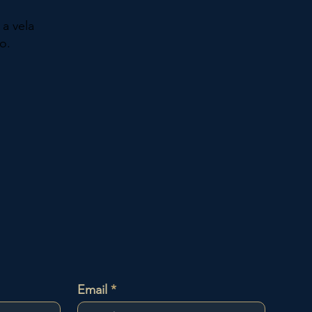
 a vela
o.
Email