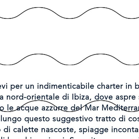
vi per un indimenticabile charter in 
ta nord-orientale di Ibiza, dove aspre
o le acque azzurre del Mar Mediterr
lungo questo suggestivo tratto di co
o di calette nascoste, spiagge incont