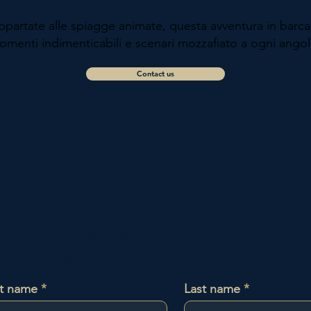
ppartate alle spiagge animate, questa avventura in barca
menti indimenticabili e scenari mozzafiato a ogni angol
Contact us
HIAMACI AL
+34
9 015 780
st name
Last name