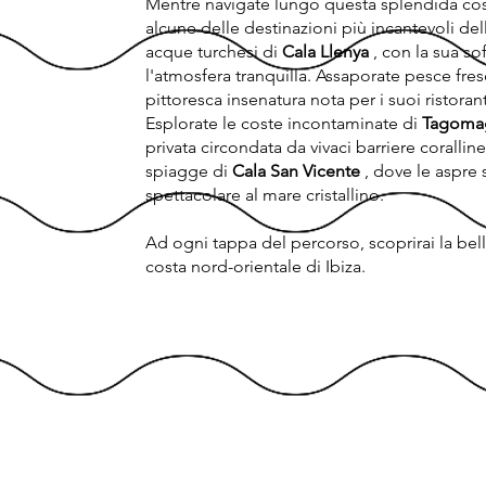
Mentre navigate lungo questa splendida costa
alcune delle destinazioni più incantevoli de
acque turchesi di
Cala Llenya
, con la sua so
l'atmosfera tranquilla. Assaporate pesce fre
pittoresca insenatura nota per i suoi ristorant
Esplorate le coste incontaminate di
Tagoma
privata circondata da vivaci barriere coralline.
spiagge di
Cala San Vicente
, dove le aspre
spettacolare al mare cristallino.
Ad ogni tappa del percorso, scoprirai la belle
costa nord-orientale di Ibiza.