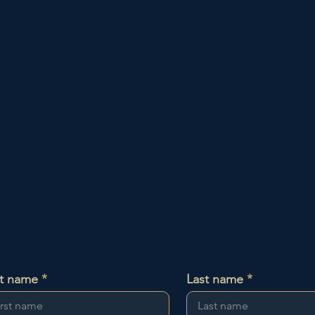
PPELEZ-NOUS
U
+34 919 015
0
st name
Last name