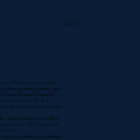
310 Lt
ufour 390 Grand Large. Ce
le plus excitant d'Ibiza, sans
, beauté et performances
n moteur Volvo 55 ch à
ds. Notre voilier est équipé
de cabine et de carré / Bain
 congélateur / GPS / Système
le Surf
le espace barbecue extérieur