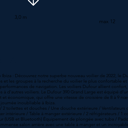
3,0 m
max 12
BIZA
Ibiza : Découvrez notre superbe nouveau voilier de 2022, le D
es et les groupes à la recherche du voilier le plus confortable et 
erformances de navigation. Les voiliers Dufour allient confort
 à d'autres voiliers. Le Dufour 390 Grand Large est équipé d'u
et économique, qui offre une vitesse de croisière de 8 à 9 nœu
journée inoubliable à Ibiza.
 / 2 toilettes et douches / Une douche extérieure / Ventilateurs 
ger intérieure / Table à manger extérieure / 2 réfrigérateurs / 1
eur (USB et Bluetooth) Équipement de plongée avec tuba / Padd
n immense salon arrière avec une table à manger et un incroyab