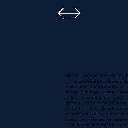
7,80 m
VOILIER DUFOUR I
Flotte du Helmsmen Boat Club 
voilier est idéal pour les famill
pour autant compromettre les p
exceptionnelles, incomparables
pleine consommation, puissant 
de tout le nécessaire pour une 
3 cabines + un lit dans le carré
de soleil de toit / Table à man
audio pont inférieur et supéri
Meilleure caractéristique : so