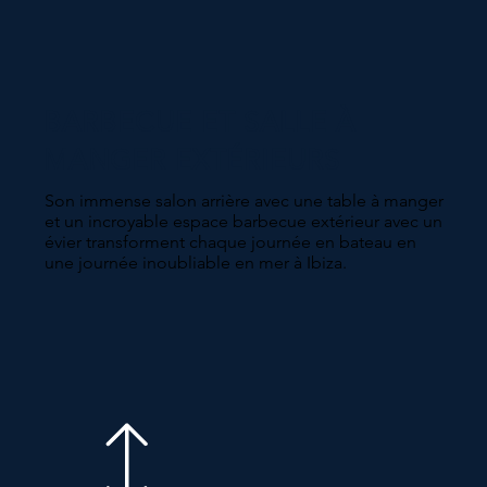
BARBECUE ET SALLE À
MANGER EXTÉRIEURS
Son immense salon arrière avec une table à manger
et un incroyable espace barbecue extérieur avec un
évier transforment chaque journée en bateau en
une journée inoubliable en mer à Ibiza.