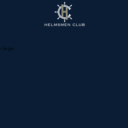
e large
90 GRAND LARGE