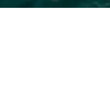
ENSEIGNÉ EN ANGLAIS
COURS THÉORIQUES ET
PRATIQUES
APPROUVÉ PAR
RYA
Théorie du Yachtmaster
Plongez au cœur de la formation théorique haut de
gamme RYA Coastal Skipper et Yachtmaster Offshore
de la Helmsmen Academy, conçue et animée par nos
instructeurs expérimentés. Approfondissez vos
connaissances en navigation, procédures de sécurité,
météorologie et IRPCS, spécialement conçue pour
ceux qui aspirent aux certifications RYA Coastal Skipper