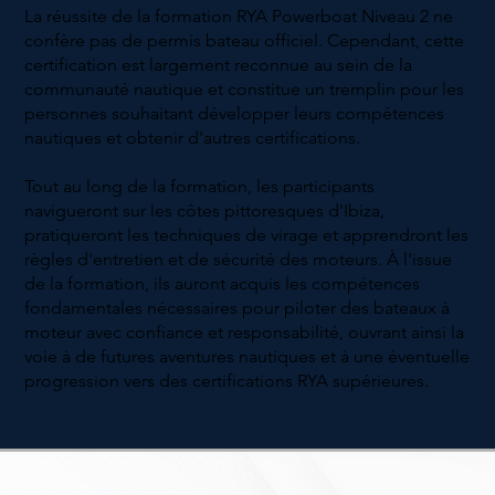
La réussite de la formation RYA Powerboat Niveau 2 ne
confère pas de permis bateau officiel. Cependant, cette
certification est largement reconnue au sein de la
communauté nautique et constitue un tremplin pour les
personnes souhaitant développer leurs compétences
nautiques et obtenir d'autres certifications.
Tout au long de la formation, les participants
navigueront sur les côtes pittoresques d'Ibiza,
pratiqueront les techniques de virage et apprendront les
règles d'entretien et de sécurité des moteurs. À l'issue
de la formation, ils auront acquis les compétences
fondamentales nécessaires pour piloter des bateaux à
moteur avec confiance et responsabilité, ouvrant ainsi la
voie à de futures aventures nautiques et à une éventuelle
progression vers des certifications RYA supérieures.