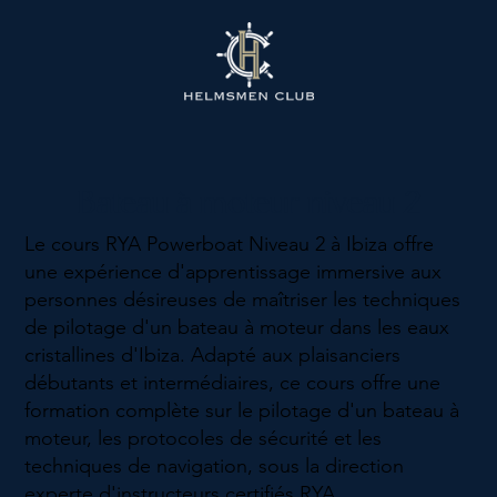
Bateau à moteur niveau 2
Le cours RYA Powerboat Niveau 2 à Ibiza offre
une expérience d'apprentissage immersive aux
personnes désireuses de maîtriser les techniques
de pilotage d'un bateau à moteur dans les eaux
cristallines d'Ibiza. Adapté aux plaisanciers
débutants et intermédiaires, ce cours offre une
formation complète sur le pilotage d'un bateau à
moteur, les protocoles de sécurité et les
techniques de navigation, sous la direction
experte d'instructeurs certifiés RYA.