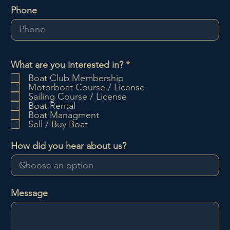
Phone
O
What are you interested in?
*
b
Boat Club Membership
l
Motorboat Course / License
i
Sailing Course / License
g
Boat Rental
a
Boat Managment
t
Sell / Buy Boat
o
i
How did you hear about us?
r
e
Message