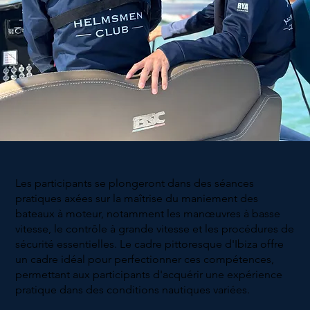
Les participants se plongeront dans des séances
pratiques axées sur la maîtrise du maniement des
bateaux à moteur, notamment les manœuvres à basse
vitesse, le contrôle à grande vitesse et les procédures de
sécurité essentielles. Le cadre pittoresque d'Ibiza offre
un cadre idéal pour perfectionner ces compétences,
permettant aux participants d'acquérir une expérience
pratique dans des conditions nautiques variées.