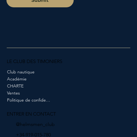
Submit
LE CLUB DES TIMONIERS
Club nautique
Académie
CHARTE
Ventes
Politique de confidentialité
ENTRER EN CONTACT
@helmsmen_club
+34-919-015-780