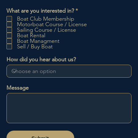
O
What are you interested in?
*
b
Boat Club Membership
l
Motorboat Course / License
i
Sailing Course / License
g
Boat Rental
a
Boat Managment
t
Sell / Buy Boat
o
i
How did you hear about us?
r
e
Message