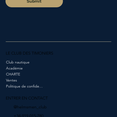
Submit
LE CLUB DES TIMONIERS
Club nautique
Académie
CHARTE
Ventes
Politique de confidentialité
ENTRER EN CONTACT
@helmsmen_club
+34-919-015-780