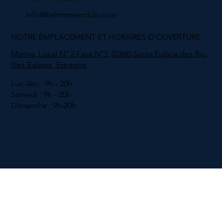
Info@helmsmenclub.com
NOTRE EMPLACEMENT ET HORAIRES D'OUVERTURE
Marina, Local N° 2 Fase N°3, 07840 Santa Eulària des Riu,
Illes Balears, Espagne
Lun-Ven : 9h - 20h
Samedi : 9h - 20h
Dimanche : 9h-20h