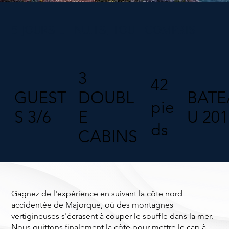
5 JOURS ET NUITS, TOUT COMPRIS
3
42
GUEST
DOUBL
BATE
pie
S 3/6
E
U 201
ds
CABINS
Gagnez de l'expérience en suivant la côte nord
accidentée de Majorque, où des montagnes
vertigineuses s'écrasent à couper le souffle dans la mer.
Nous quittons finalement la côte pour mettre le cap à