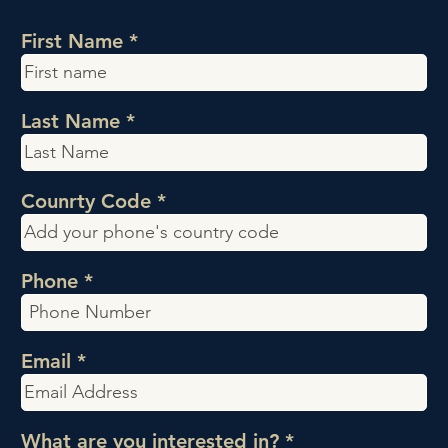
First Name
Last Name
Counrty Code
Phone
Email
O
What are you interested in?
*