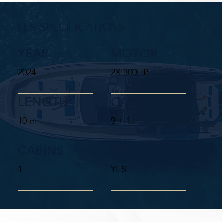
LES SPÉCIFICATIONS
YEAR
MOTOR
2024
2X 300HP
LENGTH
CAPACITY
10 m
9 + 1
CABINS
WC
1
YES