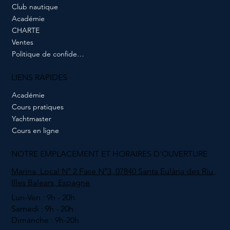
Club nautique
Académie
CHARTE
Ventes
Politique de confidentialité
LIENS RAPIDES
Académie
Cours pratiques
Yachtmaster
Cours en ligne
NOTRE EMPLACEMENT ET HORAIRES D'OUVERTURE
Marina, Local N° 2 Fase N°3, 07840 Santa Eulària des Riu,
Illes Balears, Espagne
Lun-Ven : 9h - 20h
Samedi : 9h - 20h
Dimanche : 9h-20h