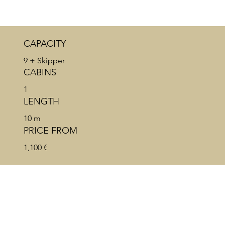
CAPACITY
9 + Skipper
CABINS
1
LENGTH
10 m
PRICE FROM
1,100 €