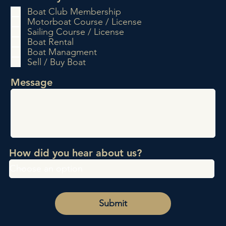
b
Boat Club Membership
l
Motorboat Course / License
i
Sailing Course / License
g
Boat Rental
a
Boat Managment
t
Sell / Buy Boat
o
i
Message
r
e
How did you hear about us?
Submit