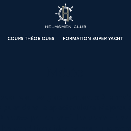
COURS THÉORIQUES
FORMATION SUPER YACHT
Météo
aisseurs et les gros manteaux à la mai
iguer dans la spectaculaire Majorque,
50 heures par an et où les vents de na
t les conditions idéales pour une ave