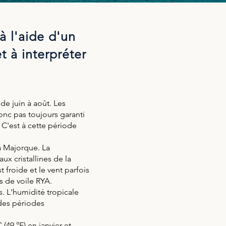
à l'aide d'un
t à interpréter
de juin à août. Les
onc pas toujours garanti
 C'est à cette période
à Majorque. La
x cristallines de la
 froide et le vent parfois
s de voile RYA.
s. L'humidité tropicale
 des périodes
49 °F) en janvier et