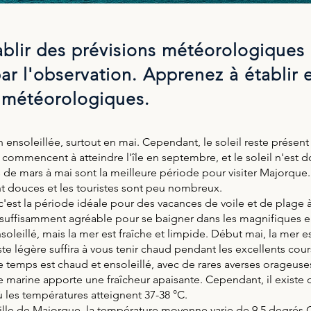
blir des prévisions météorologiques 
r l'observation. Apprenez à établir e
 météorologiques.
 ensoleillée, surtout en mai. Cependant, le soleil reste présent 
 commencent à atteindre l'île en septembre, et le soleil n'est d
 de mars à mai sont la meilleure période pour visiter Majorque.
t douces et les touristes sont peu nombreux.
c'est la période idéale pour des vacances de voile et de plage 
 suffisamment agréable pour se baigner dans les magnifiques eau
oleillé, mais la mer est fraîche et limpide. Début mai, la mer est
ste légère suffira à vous tenir chaud pendant les excellents cour
e temps est chaud et ensoleillé, avec de rares averses orageuse
se marine apporte une fraîcheur apaisante. Cependant, il existe
les températures atteignent 37-38 °C.
ille de Majorque, la température moyenne varie de 9,5 degrés C (