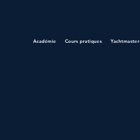
Académie
Cours pratiques
Yachtmaster
Laissez les gr
apprenez à nav
ensoleillé 2 7
parfaits offren