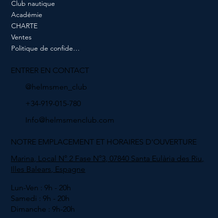
Club nautique
Académie
CHARTE
Ventes
Politique de confidentialité
ENTRER EN CONTACT
@helmsmen_club
+34-919-015-780
Info@helmsmenclub.com
NOTRE EMPLACEMENT ET HORAIRES D'OUVERTURE
Marina, Local N° 2 Fase N°3, 07840 Santa Eulària des Riu,
Illes Balears, Espagne
Lun-Ven : 9h - 20h
Samedi : 9h - 20h
Dimanche : 9h-20h