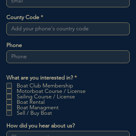
County Code
Phone
O
What are you interested in?
*
b
Boat Club Membership
l
Motorboat Course / License
i
Sailing Course / License
g
Boat Rental
a
Boat Managment
t
Sell / Buy Boat
o
i
How did you hear about us?
r
e