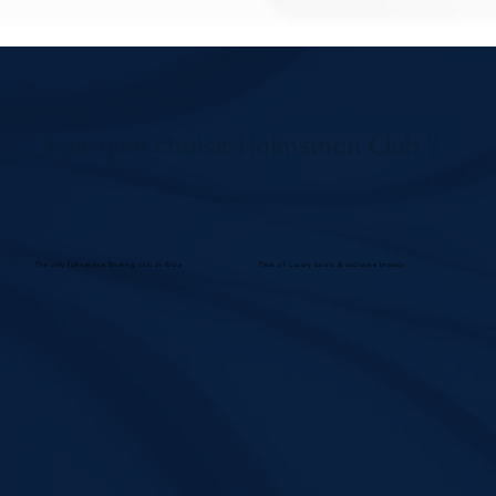
Pourquoi choisir Helmsmen Club ?
The only full-service Boating club in Ibiza
Fleet of Luxury boats & exclusive brands